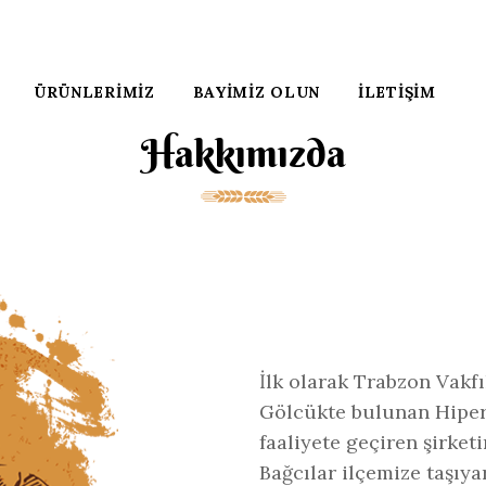
ÜRÜNLERIMIZ
BAYIMIZ OLUN
İLETIŞIM
Hakkımızda
İlk olarak Trabzon Vakfı
Gölcükte bulunan Hiper G
faaliyete geçiren şirke
Bağcılar ilçemize taşıy