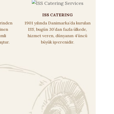
ISS CATERING
erinden
1901 yılında Danimarka’da kurulan
inen
ISS, bugün 30’dan fazla ülkede,
mli
hizmet veren, dünyanın 4’üncü
uştur.
büyük işverenidir.