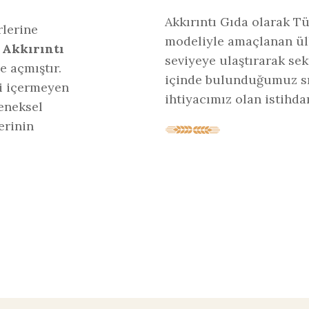
Akkırıntı Gıda olarak Tü
rlerine
modeliyle amaçlanan ülk
n
Akkırıntı
seviyeye ulaştırarak se
e açmıştır.
içinde bulunduğumuz sıkı
i içermeyen
ihtiyacımız olan istihda
eneksel
erinin