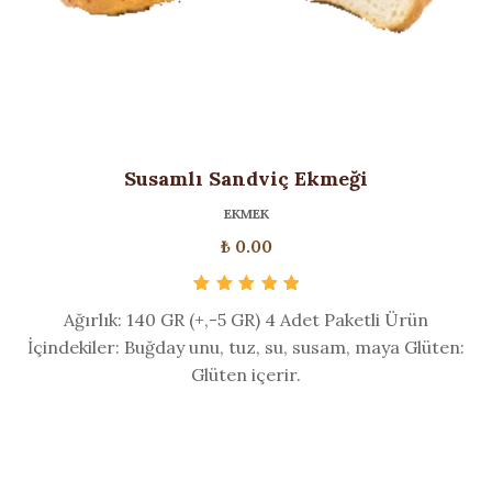
Susamlı Sandviç Ekmeği
EKMEK
₺
0.00
5 üzerinden
Ağırlık: 140 GR (+,-5 GR) 4 Adet Paketli Ürün
5.00
oy aldı
İçindekiler: Buğday unu, tuz, su, susam, maya Glüten:
Glüten içerir.