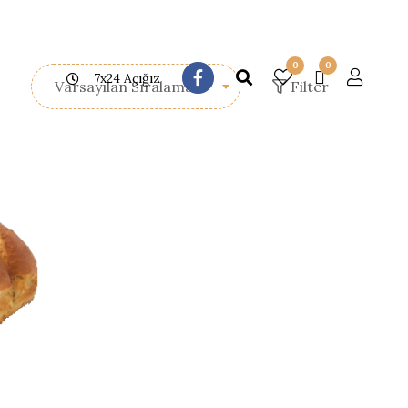
0
0
7x24 Açığız
Filter
Varsayılan Sıralama