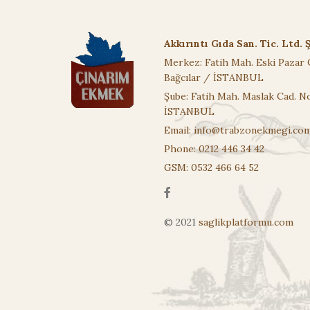
Akkırıntı Gıda San. Tic. Ltd. Ş
Merkez: Fatih Mah. Eski Pazar 
Bağcılar / İSTANBUL
Şube: Fatih Mah. Maslak Cad. No
İSTANBUL
Email:
info@trabzonekmegi.co
Phone: 0212 446 34 42
GSM: 0532 466 64 52
© 2021
saglikplatformu.com