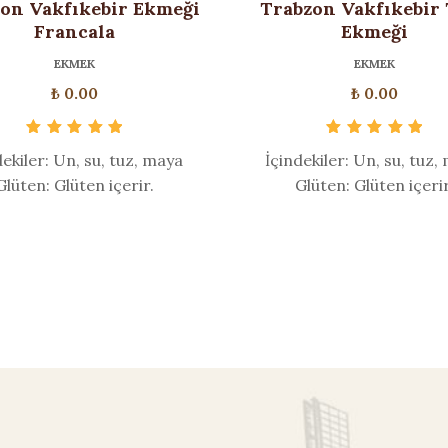
on Vakfıkebir Ekmeği
Trabzon Vakfıkebir
Francala
Ekmeği
EKMEK
EKMEK
₺
0.00
₺
0.00
5 üzerinden
5 üzerinden
dekiler: Un, su, tuz, maya
İçindekiler: Un, su, tuz,
5.00
oy aldı
5.00
oy aldı
Glüten: Glüten içerir.
Glüten: Glüten içerir