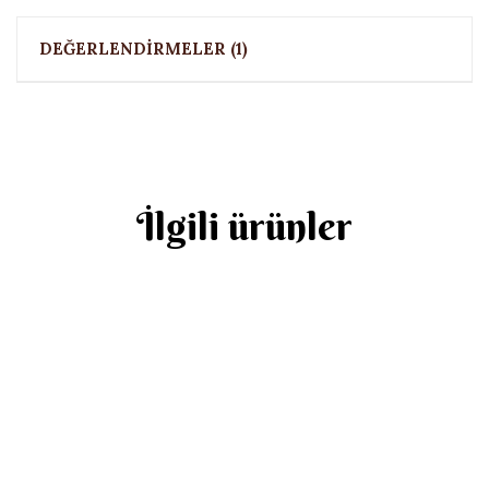
DEĞERLENDIRMELER (1)
İlgili ürünler
Tam Buğday Köy Ekmeği
EKMEK
₺
0.00