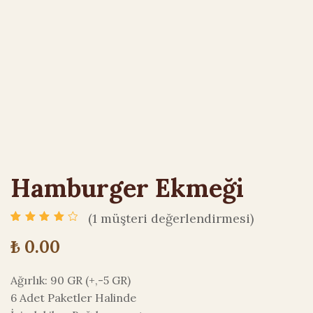
Hamburger Ekmeği
(
1
müşteri değerlendirmesi)
1
müşteri
puanına
₺
0.00
dayanarak 5
üzerinden
4.00
puan
Ağırlık: 90 GR (+,-5 GR)
aldı
6 Adet Paketler Halinde