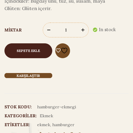
İçindekiler: Buğday unu, tuz, su, susam, maya
Glüten: Glüten içerir.
In stock
MIKTAR
SEPETE EKLE
KARŞILAŞTIR
STOK KODU:
hamburger-ekmegi
KATEGORILER:
Ekmek
ETIKETLER:
ekmek
,
hamburger